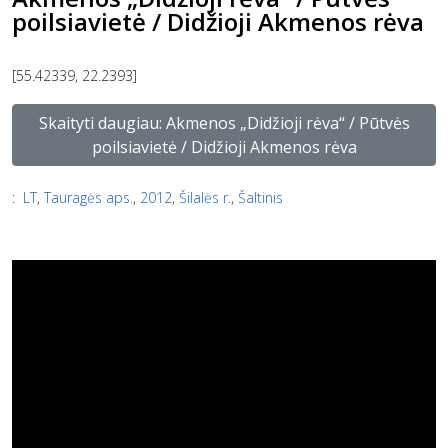
poilsiavietė / Didžioji Akmenos rėva
[55.42339, 22.2393]
Skaityti daugiau: Akmenos „Didžioji rėva“ / Pūtvės
poilsiavietė / Didžioji Akmenos rėva
:
LT
,
Tauragės aps.
,
2012
,
Šilalės r.
,
Šaltinis