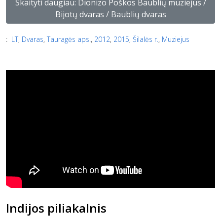
Skaityti daugiau: Dionizo Poškos Baublių muziejus /
Bijotų dvaras / Baublių dvaras
:
LT
,
Dvaras
,
Tauragės aps.
,
2012
,
2015
,
Šilalės r.
,
Muziejus
Indijos piliakalnis