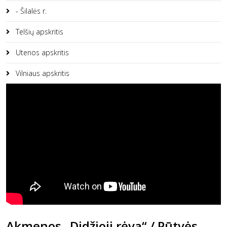
- Šilalės r.
Telšių apskritis
Utenos apskritis
Vilniaus apskritis
Akmenos „Didžioji rėva“ / Pūtvės