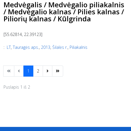
Medvėgalis / Medvėgalio piliakalnis
/ Medvėgalio kalnas / Pilies kalnas /
Piliorių kalnas / Kūlgrinda
[55.62814, 22.39123]
:
LT
,
Tauragės aps.
,
2013
,
Šilalės r.
,
Piliakalnis
1
2
Puslapis 1 iš 2