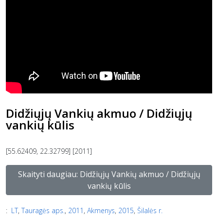
Didžiųjų Vankių akmuo / Didžiųjų
vankių kūlis
[55.62409, 22.32799] [2011]
Skaityti daugiau: Didžiųjų Vankių akmuo / Didžiųjų
vankių kūlis
:
LT
,
Tauragės aps.
,
2011
,
Akmenys
,
2015
,
Šilalės r.