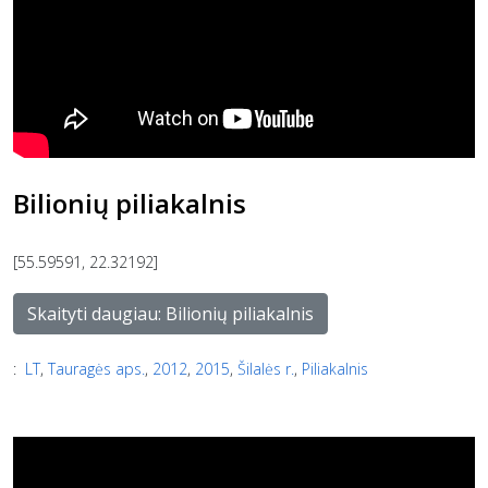
Bilionių piliakalnis
[55.59591, 22.32192]
Skaityti daugiau: Bilionių piliakalnis
:
LT
,
Tauragės aps.
,
2012
,
2015
,
Šilalės r.
,
Piliakalnis