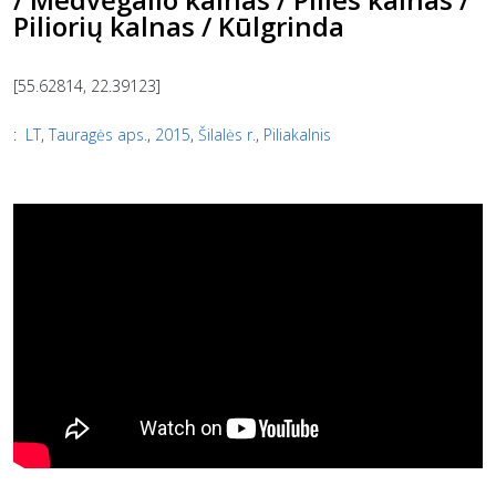
Piliorių kalnas / Kūlgrinda
[55.62814, 22.39123]
:
LT
,
Tauragės aps.
,
2015
,
Šilalės r.
,
Piliakalnis