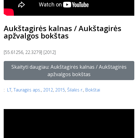
Aukštagirės kalnas / Aukštagirės
apžvalgos bokštas
[55.61256, 22.3279] [2012]
Skaityti daugiau: Aukštagirės kalnas / Aukštagirės
apžvalgos bokštas
:
LT
,
Tauragės aps.
,
2012
,
2015
,
Šilalės r.
,
Bokštai