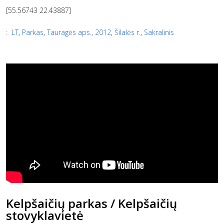
[55.56743 22.43887]
:
LT
,
Parkas
,
Tauragės aps.
,
2012
,
Šilalės r.
,
Sakralinis
Kelpšaičių parkas / Kelpšaičių
stovyklavietė