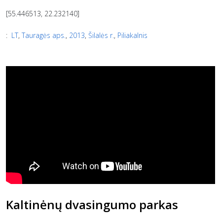
[55.446513, 22.232140]
:
LT
,
Tauragės aps.
,
2013
,
Šilalės r.
,
Piliakalnis
Kaltinėnų dvasingumo parkas