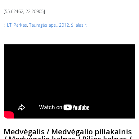
[55.62462, 22.20905]
:
LT
,
Parkas
,
Tauragės aps.
,
2012
,
Šilalės r.
Medvėgalis / Medvėgalio piliakalnis
/ Medvėgalio kalnas / Pilies kalnas /