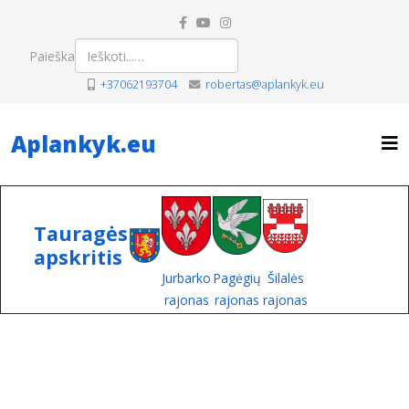
Paieška
+37062193704
robertas@aplankyk.eu
Aplankyk.eu
Tauragės
apskritis
Jurbarko
Pagėgių
Šilalės
rajonas
rajonas
rajonas