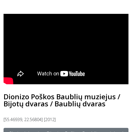
Dionizo Poškos Baublių muziejus /
Bijotų dvaras / Baublių dvaras
[55.46939, 22.56804] [2012]