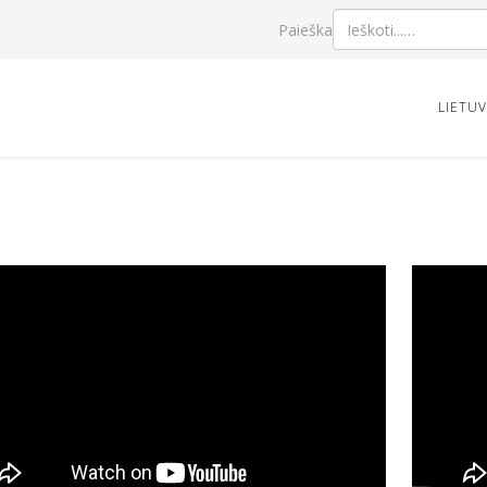
Paieška
LIETU