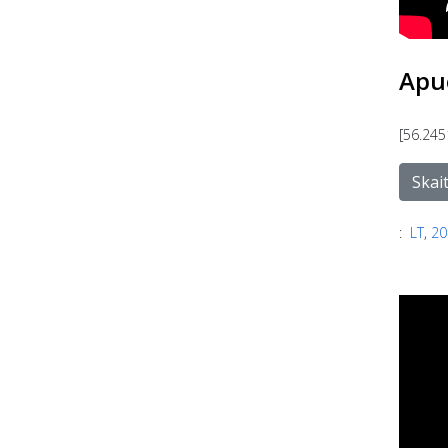
Apuo
[56.245
Skait
:
LT
,
20