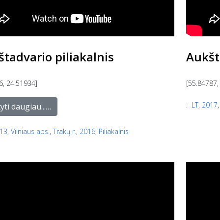
tadvario piliakalnis
Aukšt
6, 24.51934]
[55.84787,
:
LT
,
2017
yti daugiau...…
13
,
Vilniaus aps.
,
Trakų r.
,
2016
,
Piliakalnis