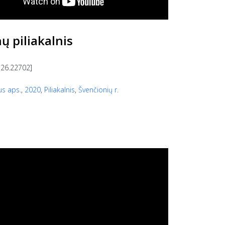
ų piliakalnis
 26.22702]
us aps.
,
2020
,
Piliakalnis
,
Švenčionių r.