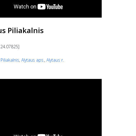
s Piliakalnis
 24.07825]
,
Piliakalnis
,
Alytaus aps.
,
Alytaus r.