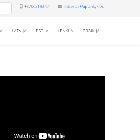
+37062193704
robertas@aplankyk.eu
VA
LATVIJA
ESTIJA
LENKIJA
GRAIKIJA