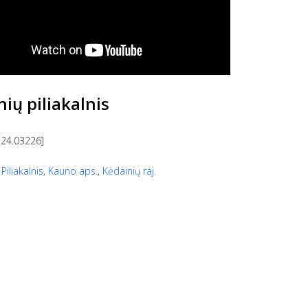
ių piliakalnis
 24.03226]
,
Piliakalnis
,
Kauno aps.
,
Kėdainių raj.