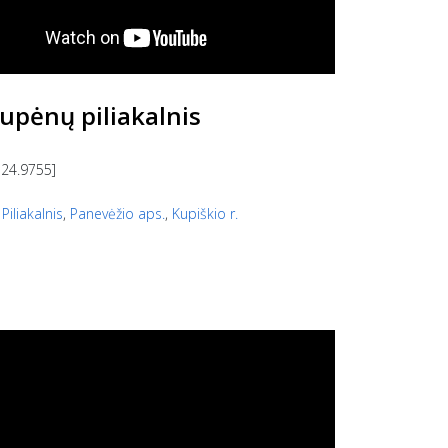
upėnų piliakalnis
 24.9755]
,
Piliakalnis
,
Panevėžio aps.
,
Kupiškio r.