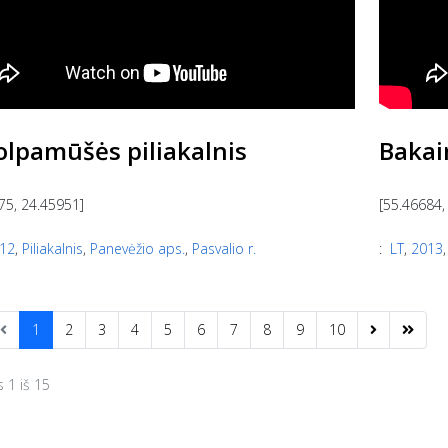
olpamūšės piliakalnis
Bakain
75, 24.45951]
[55.46684,
12
,
Piliakalnis
,
Panevėžio aps.
,
Pasvalio r.
:
LT
,
2013
1
2
3
4
5
6
7
8
9
10
s 1 iš 15