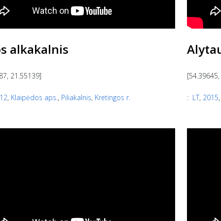
s alkakalnis
Alytau
87, 21.55139]
[54.39645,
12
,
Klaipėdos aps.
,
Piliakalnis
,
Kretingos r.
:
LT
,
2015