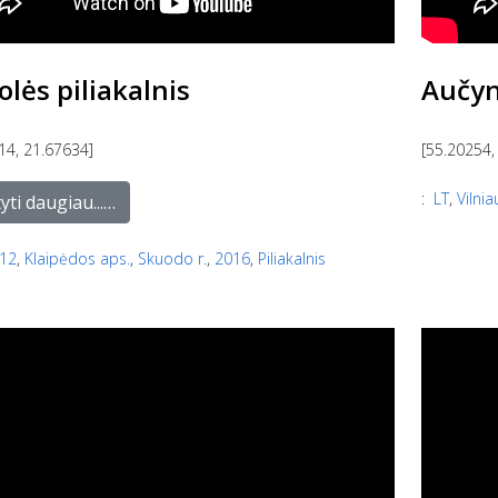
lės piliakalnis
Aučyn
14, 21.67634]
[55.20254,
:
LT
,
Vilnia
yti daugiau...…
12
,
Klaipėdos aps.
,
Skuodo r.
,
2016
,
Piliakalnis