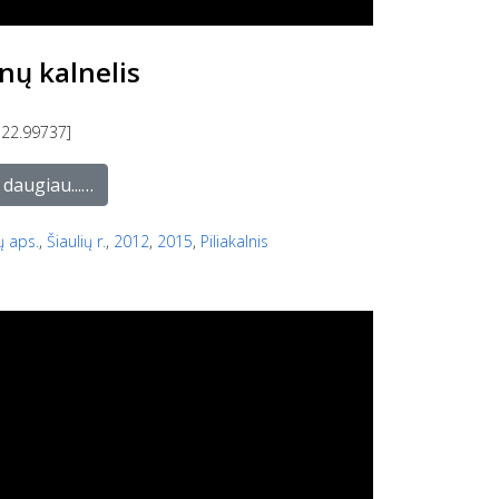
ų kalnelis
 22.99737]
 daugiau...…
ų aps.
,
Šiaulių r.
,
2012
,
2015
,
Piliakalnis