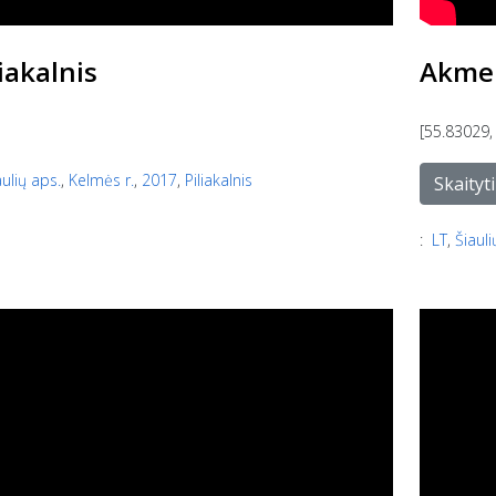
liakalnis
Akmen
[55.83029,
aulių aps.
,
Kelmės r.
,
2017
,
Piliakalnis
Skaityti
:
LT
,
Šiauli