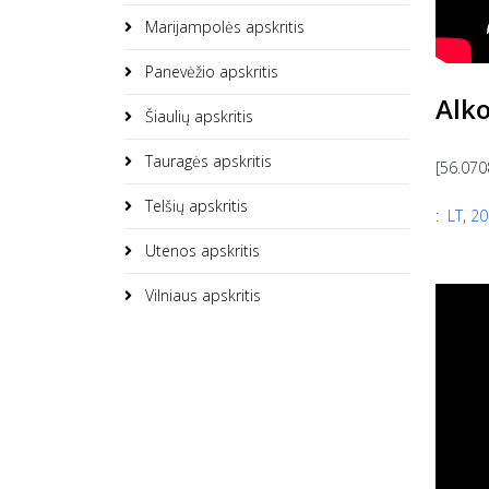
Marijampolės apskritis
Panevėžio apskritis
Alko
Šiaulių apskritis
Tauragės apskritis
[56.070
Telšių apskritis
:
LT
,
20
Utenos apskritis
Vilniaus apskritis