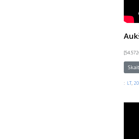
Aukš
[54.572
Skait
:
LT
,
20