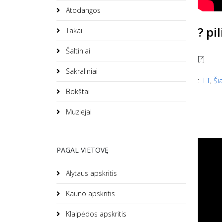
Atodangos
? pi
Takai
Šaltiniai
[?]
Sakraliniai
:
LT
,
Ši
Bokštai
Muziejai
PAGAL VIETOVĘ
Alytaus apskritis
Kauno apskritis
Klaipėdos apskritis