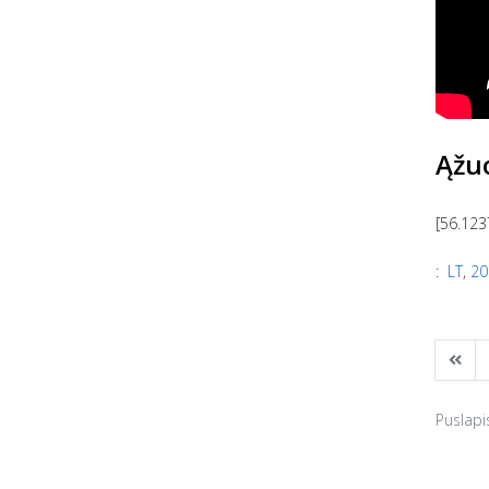
Ąžu
[56.123
:
LT
,
20
Puslapi