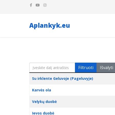
Aplankyk.eu
Įveskite dalį antraštės
Filtruoti
Išvalyti
Pavadinimas
Sukūrimo data
Su irklente Geluvoje (Pageluvyje)
Karvės ola
Velykų duobė
Ievos duobė