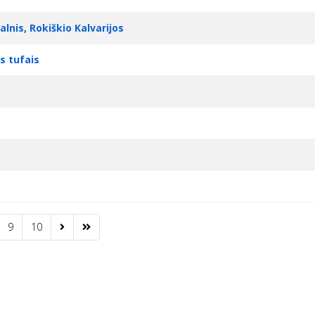
alnis, Rokiškio Kalvarijos
s tufais
9
10