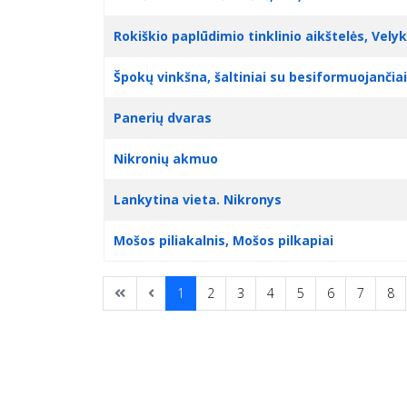
Rokiškio paplūdimio tinklinio aikštelės, Velyk
Špokų vinkšna, šaltiniai su besiformuojančiai
Panerių dvaras
Nikronių akmuo
Lankytina vieta. Nikronys
Mošos piliakalnis, Mošos pilkapiai
1
2
3
4
5
6
7
8