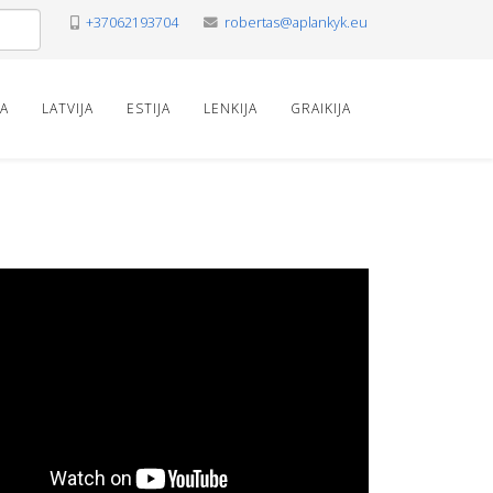
+37062193704
robertas@aplankyk.eu
VA
LATVIJA
ESTIJA
LENKIJA
GRAIKIJA