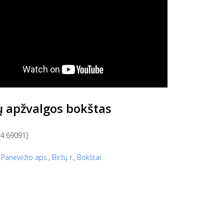
lų apžvalgos bokštas
24.69091]
,
Panevėžio aps.
,
Biržų r.
,
Bokštai