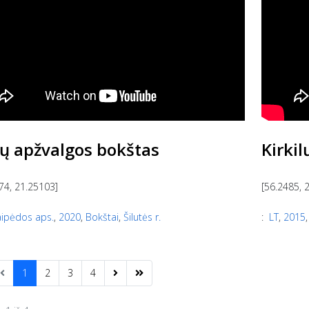
ų apžvalgos bokštas
Kirki
74, 21.25103]
[56.2485, 
aipėdos aps.
,
2020
,
Bokštai
,
Šilutės r.
:
LT
,
2015
1
2
3
4