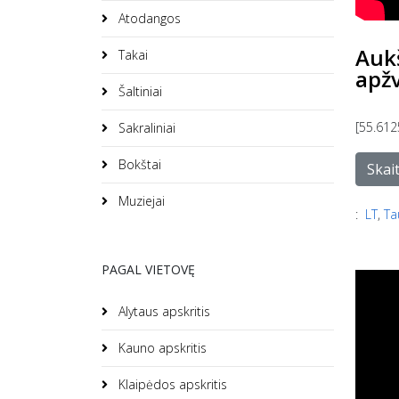
Atodangos
Aukš
Takai
apž
Šaltiniai
[55.612
Sakraliniai
Bokštai
Skait
Muziejai
:
LT
,
Ta
PAGAL VIETOVĘ
Alytaus apskritis
Kauno apskritis
Klaipėdos apskritis