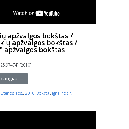
ių apžvalgos bokštas /
škių apžvalgos bokštas /
s" apžvalgos bokštas
 25.97474] [2010]
 daugiau...…
,
Utenos aps.
,
2010
,
Bokštai
,
Ignalinos r.