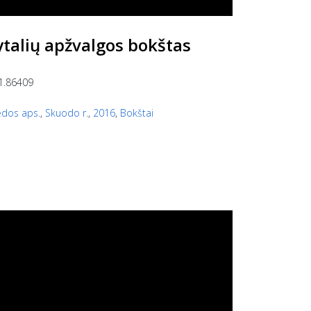
ytalių apžvalgos bokštas
1.86409
ėdos aps.
,
Skuodo r.
,
2016
,
Bokštai