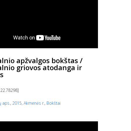
alnio apžvalgos bokštas /
alnio griovos atodanga ir
s
 22.78298]
ų aps.
,
2015
,
Akmenės r.
,
Bokštai