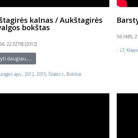
tagirės kalnas / Aukštagirės
Barst
valgos bokštas
56.1485, 2
56, 22.3279] [2012]
:
LT
,
Klaip
yti daugiau...…
uragės aps.
,
2012
,
2015
,
Šilalės r.
,
Bokštai