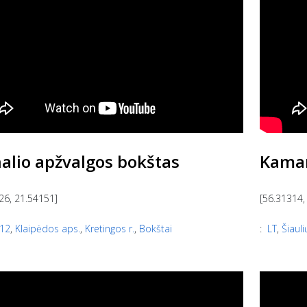
alio apžvalgos bokštas
Kaman
26, 21.54151]
[56.31314,
12
,
Klaipėdos aps.
,
Kretingos r.
,
Bokštai
:
LT
,
Šiauli