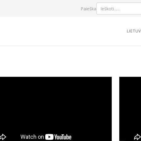
Paieška
LIETU