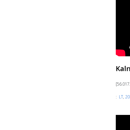
Kaln
[56.017
:
LT
,
20