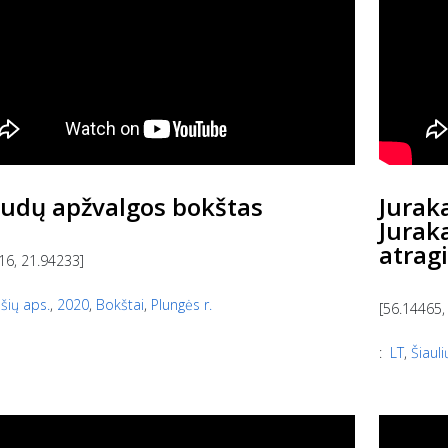
audų apžvalgos bokštas
Jurak
Jurak
atragi
16, 21.94233]
lšių aps.
,
2020
,
Bokštai
,
Plungės r.
[56.14465,
:
LT
,
Šiauli