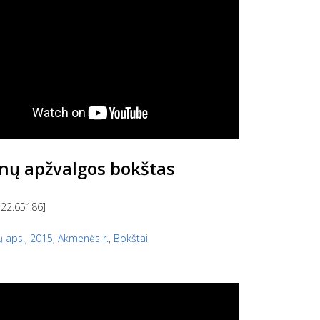
ų apžvalgos bokštas
 22.65186]
ų aps.
,
2015
,
Akmenės r.
,
Bokštai