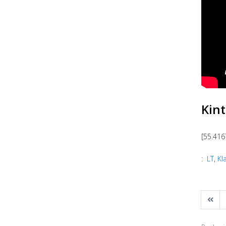
Kint
[55.416
:
LT
,
Kl