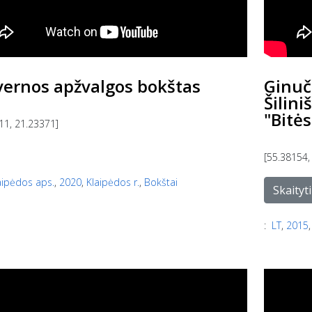
vernos apžvalgos bokštas
Ginuč
Šilini
"Bitė
11, 21.23371]
[55.38154,
aipėdos aps.
,
2020
,
Klaipėdos r.
,
Bokštai
Skaityti
:
LT
,
2015