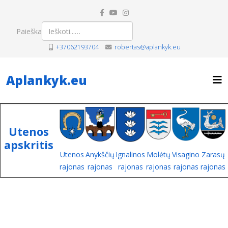
Paieška
+37062193704
robertas@aplankyk.eu
Aplankyk.eu
Utenos
apskritis
Utenos
Anykščių
Ignalinos
Molėtų
Visagino
Zarasų
rajonas
rajonas
rajonas
rajonas
rajonas
rajonas