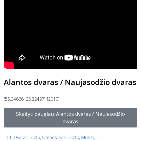
Alantos dvaras / Naujasodžio dvaras
[55.34666, 25.32497] [2010]
Skaityti daugiau: Alantos dvaras / Naujasodžio
dvaras
:
LT
,
Dvaras
,
2015
,
Utenos aps.
,
2010
,
Molėtų r.