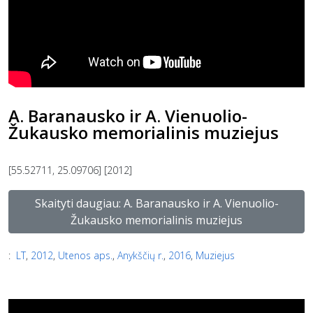
A. Baranausko ir A. Vienuolio-
Žukausko memorialinis muziejus
[55.52711, 25.09706] [2012]
Skaityti daugiau: A. Baranausko ir A. Vienuolio-
Žukausko memorialinis muziejus
:
LT
,
2012
,
Utenos aps.
,
Anykščių r.
,
2016
,
Muziejus