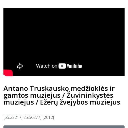
Antano Truskausko medžioklės ir
gamtos muziejus / Žuvininkystės
muziejus / Ežerų žvejybos muziejus
[55.23217, 25.56277] [2012]