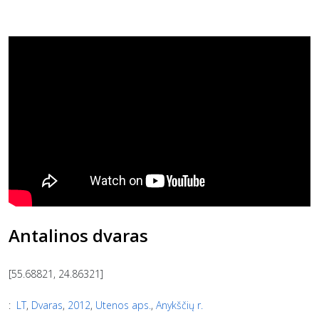
Antalinos dvaras
[55.68821, 24.86321]
:
LT
,
Dvaras
,
2012
,
Utenos aps.
,
Anykščių r.