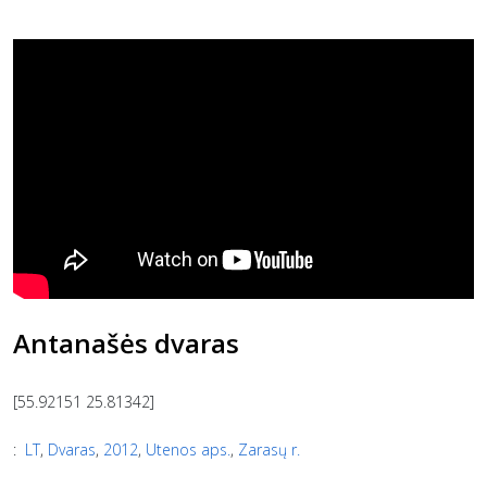
Antanašės dvaras
[55.92151 25.81342]
:
LT
,
Dvaras
,
2012
,
Utenos aps.
,
Zarasų r.