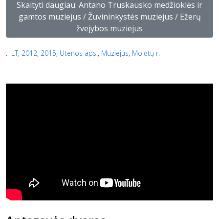
Skaityti daugiau: Antano Truskausko medžioklės ir
gamtos muziejus / Žuvininkystės muziejus / Ežerų
žvejybos muziejus
:
LT
,
2012
,
2015
,
Utenos aps.
,
Muziejus
,
Molėtų r.