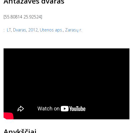
Antazavės dvaras
[55.80814 25.92524]
:
LT
,
Dvaras
,
2012
,
Utenos aps.
,
Zarasų r.
Anykščiai