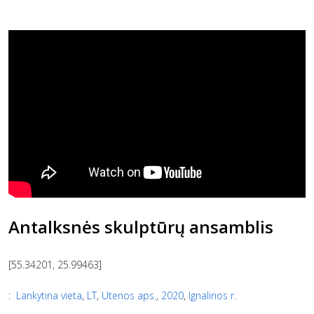
Antalksnės skulptūrų ansamblis
[55.34201, 25.99463]
:
Lankytina vieta
,
LT
,
Utenos aps.
,
2020
,
Ignalinos r.