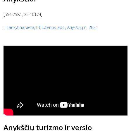
[55.52581, 25.10174]
:
Lankytina vieta
,
LT
,
Utenos aps.
,
Anykščių r.
,
2021
Anykščių turizmo ir verslo