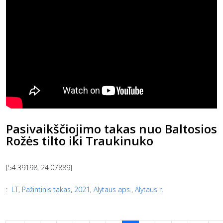
Pasivaikščiojimo takas nuo Baltosios
Rožės tilto iki Traukinuko
[54.39198, 24.07889]
:
LT
,
Pažintinis takas
,
2021
,
Alytaus aps.
,
Alytaus r.