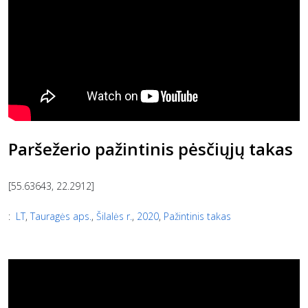
Paršežerio pažintinis pėsčiųjų takas
[55.63643, 22.2912]
:
LT
,
Tauragės aps.
,
Šilalės r.
,
2020
,
Pažintinis takas