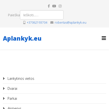
Paieška
+37062193704
robertas@aplankyk.eu
Aplankyk.eu
Lankytinos vietos
Dvarai
Parkai
Akmenys