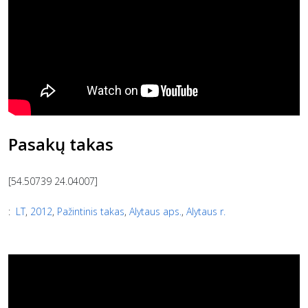
Pasakų takas
[54.50739 24.04007]
:
LT
,
2012
,
Pažintinis takas
,
Alytaus aps.
,
Alytaus r.