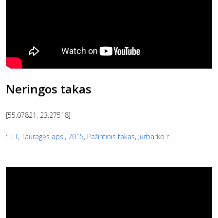
Neringos takas
[55.07821, 23.27518]
:
LT
,
Tauragės aps.
,
2015
,
Pažintinis takas
,
Jurbarko r.