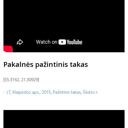
Pakalnės pažintinis takas
[55.3162, 21.30929]
:
LT
,
Klaipėdos aps.
,
2015
,
Pažintinis takas
,
Šilutės r.