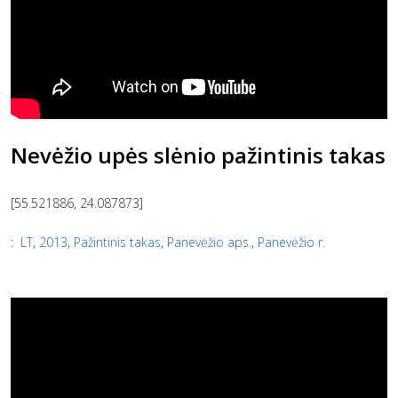
Nevėžio upės slėnio pažintinis takas
[55.521886, 24.087873]
:
LT
,
2013
,
Pažintinis takas
,
Panevėžio aps.
,
Panevėžio r.