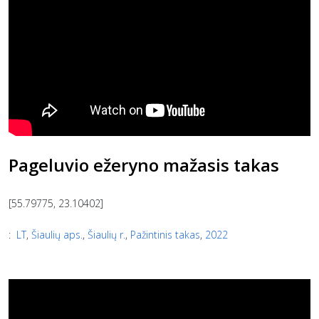
Pageluvio ežeryno mažasis takas
[55.79775, 23.10402]
:
LT
,
Šiaulių aps.
,
Šiaulių r.
,
Pažintinis takas
,
2022