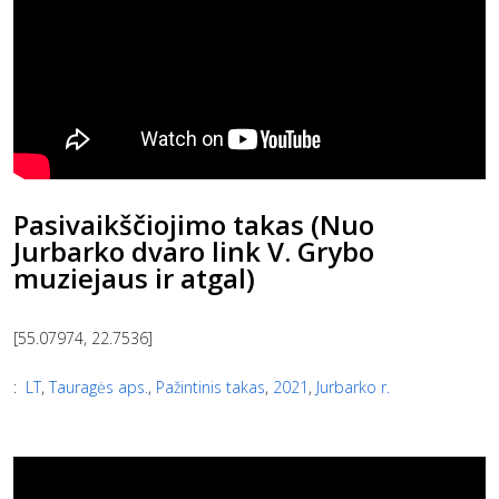
Pasivaikščiojimo takas (Nuo
Jurbarko dvaro link V. Grybo
muziejaus ir atgal)
[55.07974, 22.7536]
:
LT
,
Tauragės aps.
,
Pažintinis takas
,
2021
,
Jurbarko r.