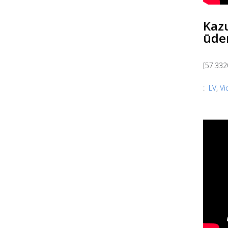
Kazu
ūde
[57.332
:
LV
,
Vi