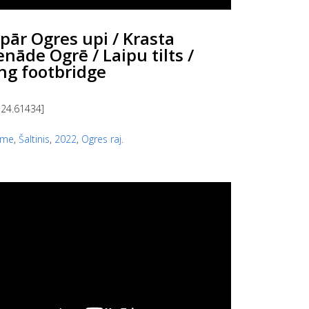
pār Ogres upi / Krasta
nāde Ogrē / Laipu tilts /
ing footbridge
 24.61434]
eme
,
Šaltinis
,
2022
,
Ogres raj.