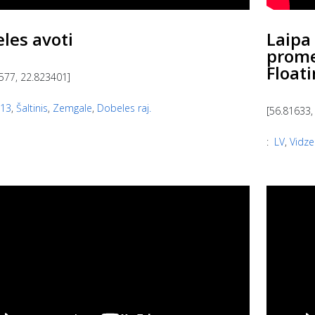
les avoti
Laipa 
prome
Float
577, 22.823401]
13
,
Šaltinis
,
Zemgale
,
Dobeles raj.
[56.81633,
:
LV
,
Vidz