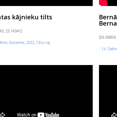
as kājnieku tilts
Bernā
Berna
43, 25.14341]
[56.36859,
ltinis
,
Kurzeme
,
2022
,
Cēsu raj.
:
LV
,
Šaltin