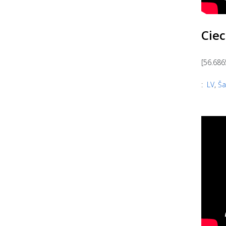
Ciec
[56.686
:
LV
,
Ša