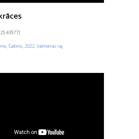
krāces
 25.43577]
eme
,
Šaltinis
,
2022
,
Valmieras raj.