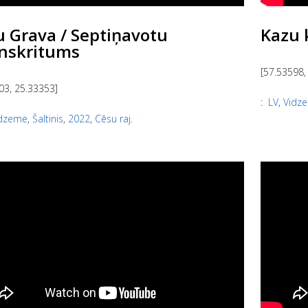
 Grava / Septiņavotu
Kazu 
nskritums
[57.53598,
03, 25.33353]
:
LV
,
Vidz
dzeme
,
Šaltinis
,
2022
,
Cēsu raj.