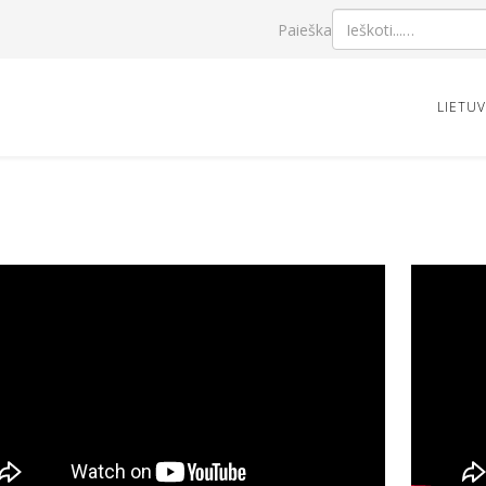
Paieška
LIETU