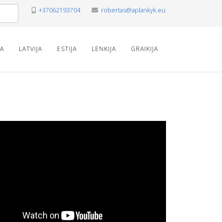
+37062193704
robertas@aplankyk.eu
VA
LATVIJA
ESTIJA
LENKIJA
GRAIKIJA