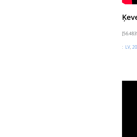
Ķeve
[56.483
:
LV
,
20