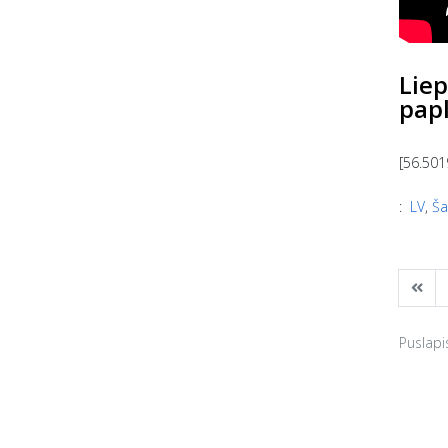
Liep
pap
[56.501
:
LV
,
Ša
Puslapis