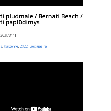
ti pludmale / Bernati Beach /
ti paplūdimys
 20.97311]
is
,
Kurzeme
,
2022
,
Liepājas raj.