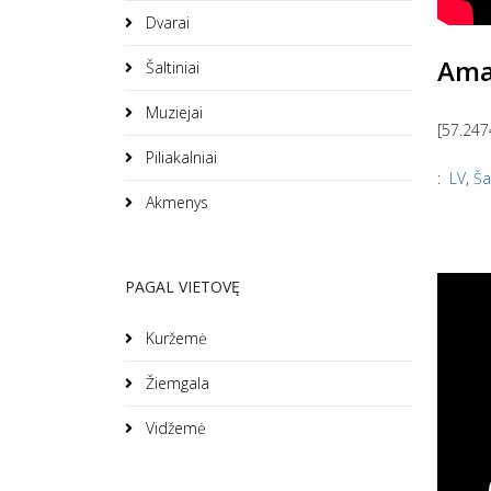
Dvarai
Amat
Šaltiniai
Muziejai
[57.247
Piliakalniai
:
LV
,
Ša
Akmenys
PAGAL VIETOVĘ
Kuržemė
Žiemgala
Vidžemė