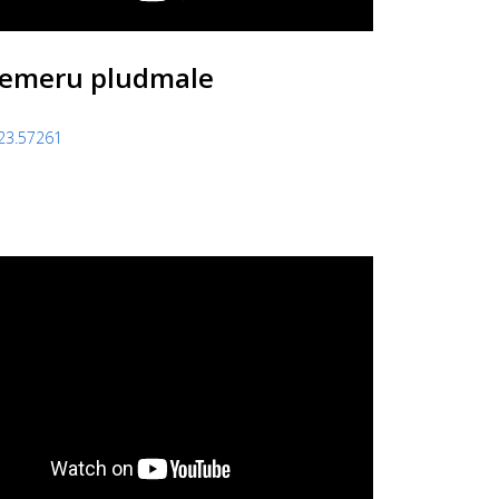
emeru pludmale
23.57261