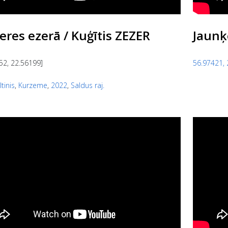
eres ezerā / Kuģītis ZEZER
Jaunķ
52, 22.56199]
56.97421, 
ltinis
,
Kurzeme
,
2022
,
Saldus raj.