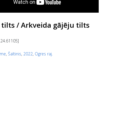
 tilts / Arkveida gājēju tilts
 24.61105]
eme
,
Šaltinis
,
2022
,
Ogres raj.