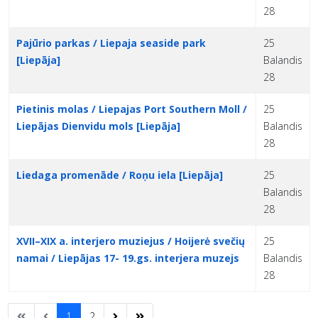
28
Pajūrio parkas / Liepaja seaside park
25
[Liepāja]
Balandis
28
Pietinis molas / Liepajas Port Southern Moll /
25
Liepājas Dienvidu mols [Liepāja]
Balandis
28
Liedaga promenāde / Roņu iela [Liepāja]
25
Balandis
28
XVII–XIX a. interjero muziejus / Hoijerė svečių
25
namai / Liepājas 17- 19.gs. interjera muzejs
Balandis
28
1
2