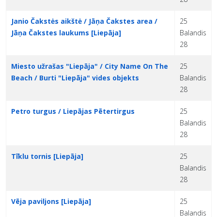
Janio Čakstės aikštė / Jāņa Čakstes area /
25
Jāņa Čakstes laukums [Liepāja]
Balandis
28
Miesto užrašas "Liepāja" / City Name On The
25
Beach / Burti "Liepāja" vides objekts
Balandis
28
Petro turgus / Liepājas Pētertirgus
25
Balandis
28
Tīklu tornis [Liepāja]
25
Balandis
28
Vēja paviljons [Liepāja]
25
Balandis