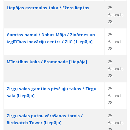
Liepājas ezermalas taka / Ežero lieptas
25
Balandis
28
Gamtos namai / Dabas Māja / Zinātnes un
25
izglītības inovāciju centrs / ZIIC [ Liepāja]
Balandis
28
Mīlestības koks / Promenade [Liepāja]
25
Balandis
28
Zirgų salos gamtinis pėsčiųjų takas / Zirgu
25
sala [Liepāja]
Balandis
28
Zirgu salas putnu vērošanas tornis /
25
Birdwatch Tower [Liepāja]
Balandis
28