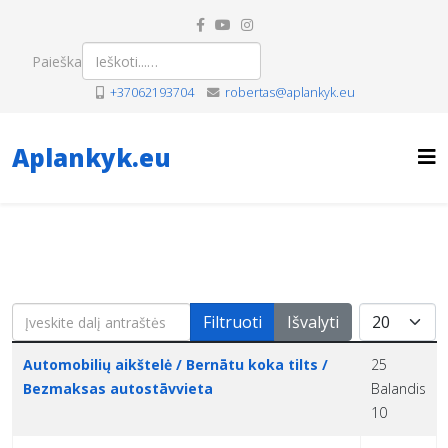
Paieška
+37062193704
robertas@aplankyk.eu
Aplankyk.eu
Įveskite dalį antraštės
Rodyti po
Filtruoti
Išvalyti
Pavadinimas
Sukūrimo data
Automobilių aikštelė / Bernātu koka tilts /
25
Bezmaksas autostāvvieta
Balandis
10