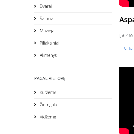
Dvarai
Asp
Šaltiniai
Muziejai
[56.465
Piliakalniai
:
Parka
Akmenys
PAGAL VIETOVĘ
Kuržemė
Žiemgala
Vidžemė