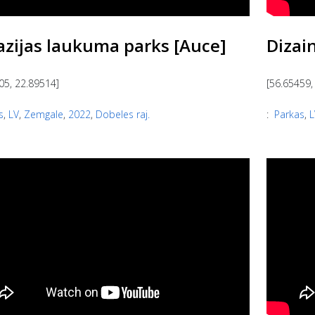
azijas laukuma parks [Auce]
Dizai
05, 22.89514]
[56.65459,
s
,
LV
,
Zemgale
,
2022
,
Dobeles raj.
:
Parkas
,
L