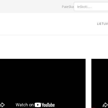
Paieška
LIETU