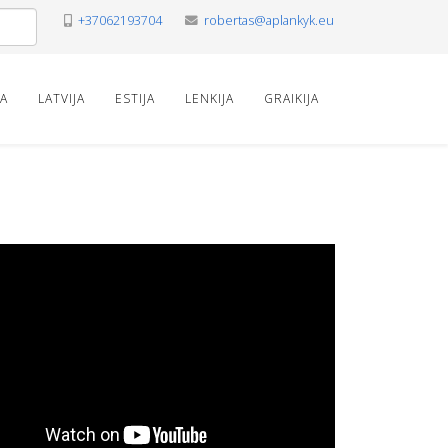
+37062193704
robertas@aplankyk.eu
VA
LATVIJA
ESTIJA
LENKIJA
GRAIKIJA