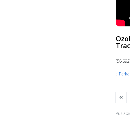
Ozo
Trac
[56.692
:
Parka
Puslapis