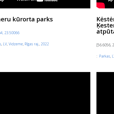
eru kūrorta parks
Kėstė
Ķeste
atpūt
4, 23.50066
s
,
LV
,
Vidzeme
,
Rīgas raj.
,
2022
[56.6056, 
:
Parkas
,
L