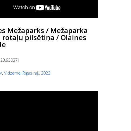
es Mežaparks / Mežaparka
rotaļu pilsētiņa / Olaines
de
 23.93037]
V
,
Vidzeme
,
Rīgas raj.
,
2022