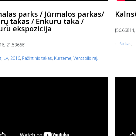
alas parks / Jūrmalos parkas/
Kalns
rų takas / Enkuru taka /
ru ekspozicija
[56.66814,
:
Parkas
,
L
16, 21.53666]
s
,
LV
,
2016
,
Pažintinis takas
,
Kurzeme
,
Ventspils raj.