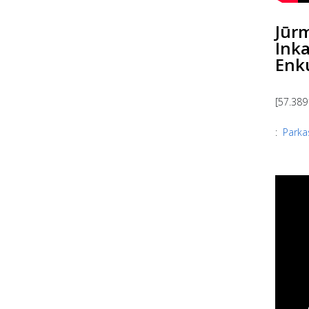
Jūrm
Inka
Enku
[57.389
:
Parka