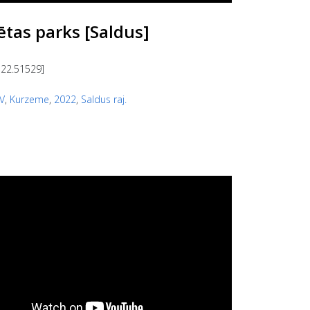
ētas parks [Saldus]
 22.51529]
V
,
Kurzeme
,
2022
,
Saldus raj.