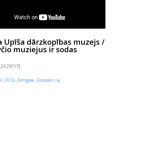
a Upīša dārzkopības muzejs /
yčio muziejus ir sodas
 23.29717]
V
,
2016
,
Zemgale
,
Dobeles raj.