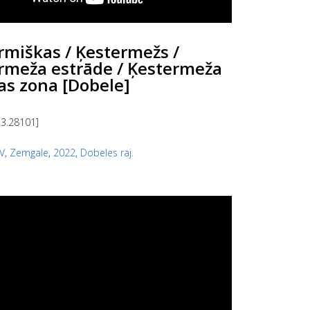
rmiškas / Ķestermežs /
rmeža estrāde / Ķestermeža
as zona [Dobele]
23.28101]
V
,
Zemgale
,
2022
,
Dobeles raj.