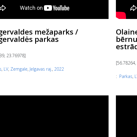
gervaldes mežaparks /
Olain
gervaldės parkas
bērnu 
estrā
39, 23.76978]
[56.78264,
s
,
LV
,
Zemgale
,
Jelgavas raj.
,
2022
:
Parkas
,
L