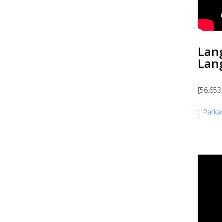
Lan
Lan
[56.653
:
Parka