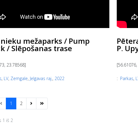
lnieku mežaparks / Pump
Pēter
k / Slēpošanas trase
P. Up
73, 23.78568]
[56.61076,
s
,
LV
,
Zemgale
,
Jelgavas raj.
,
2022
:
Parkas
,
L
1
2
 1 iš 2