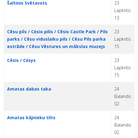
Šaltinis Svētavots
23
Lapkritis
13
Cēsu pils / Cėsio pilis / Cēsis Castle Park / Pils
23
parks / Cēsu viduslaiku pils / Cēsu Pils parka
Lapkritis
estrāde / Cēsu Vēstures un mākslas muzejs
15
Cēsis / Cėsys
23
Lapkritis
15
Amatas dabas taka
24
Balandis
02
Amatas kājnieku tilts
24
Balandis
02