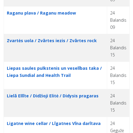
Raganu plava / Raganu meadow
24
Balandis
09
Zvartės uola / Zvārtes iezis / Zvārtes rock
24
Balandis
15
Liepas saules pulkstenis un veselības taka /
24
Liepa Sundial and Health Trail
Balandis
15
Lielā Ellīte / Didžioji Elitė / Didysis pragaras
24
Balandis
15
Ligatne wine cellar / Līgatnes Vīna darītava
24
Gegužė