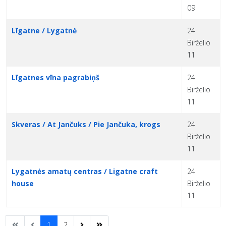
09
Līgatne / Lygatnė
24
Birželio
11
Līgatnes vīna pagrabiņš
24
Birželio
11
Skveras / At Jančuks / Pie Jančuka, krogs
24
Birželio
11
Lygatnės amatų centras / Ligatne craft
24
house
Birželio
11
1
2