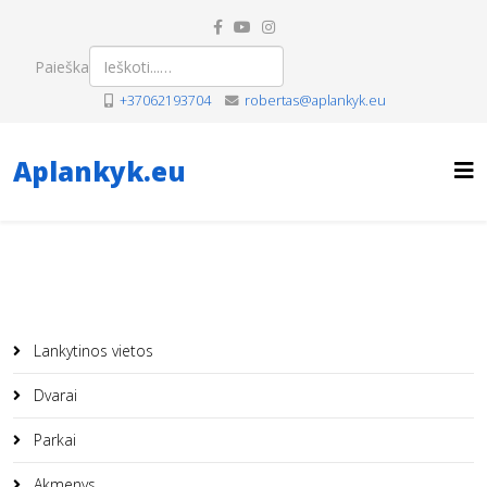
Paieška
+37062193704
robertas@aplankyk.eu
Aplankyk.eu
Lankytinos vietos
Dvarai
Parkai
Akmenys