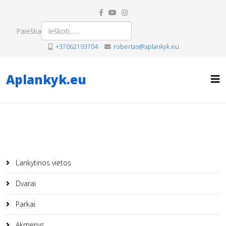
Paieška
+37062193704
robertas@aplankyk.eu
Aplankyk.eu
Lankytinos vietos
Dvarai
Parkai
Akmenys