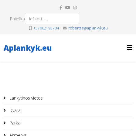
Paieška
+37062193704
robertas@aplankyk.eu
Aplankyk.eu
Lankytinos vietos
Dvarai
Parkai
Akmenys