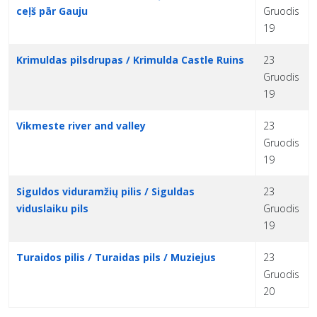
ceļš pār Gauju
Gruodis
19
Krimuldas pilsdrupas / Krimulda Castle Ruins
23
Gruodis
19
Vikmeste river and valley
23
Gruodis
19
Siguldos viduramžių pilis / Siguldas
23
viduslaiku pils
Gruodis
19
Turaidos pilis / Turaidas pils / Muziejus
23
Gruodis
20