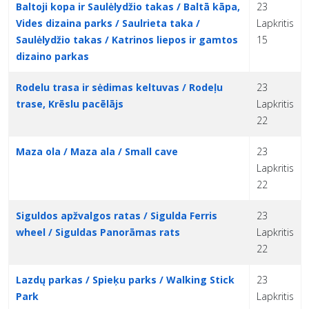
Baltoji kopa ir Saulėlydžio takas / Baltā kāpa,
23
Vides dizaina parks / Saulrieta taka /
Lapkritis
Saulėlydžio takas / Katrinos liepos ir gamtos
15
dizaino parkas
Rodelu trasa ir sėdimas keltuvas / Rodeļu
23
trase, Krēslu pacēlājs
Lapkritis
22
Maza ola / Maza ala / Small cave
23
Lapkritis
22
Siguldos apžvalgos ratas / Sigulda Ferris
23
wheel / Siguldas Panorāmas rats
Lapkritis
22
Lazdų parkas / Spieķu parks / Walking Stick
23
Park
Lapkritis