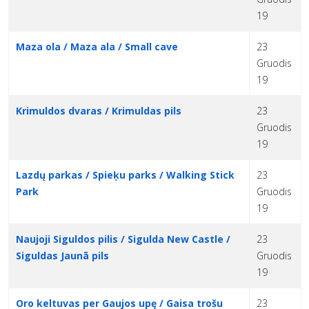
19
Maza ola / Maza ala / Small cave
23
Gruodis
19
Krimuldos dvaras / Krimuldas pils
23
Gruodis
19
Lazdų parkas / Spieķu parks / Walking Stick
23
Park
Gruodis
19
Naujoji Siguldos pilis / Sigulda New Castle /
23
Siguldas Jaunā pils
Gruodis
19
Oro keltuvas per Gaujos upę / Gaisa trošu
23