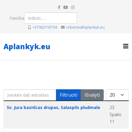
Paieška
+37062193704
robertas@aplankyk.eu
Aplankyk.eu
Įveskite dalį antraštės
Rodyti po
Filtruoti
Išvalyti
Pavadinimas
Sukūrimo data
Sv. Jura baznīcas drupas, Salaspils pludmale
23
Spalio
11