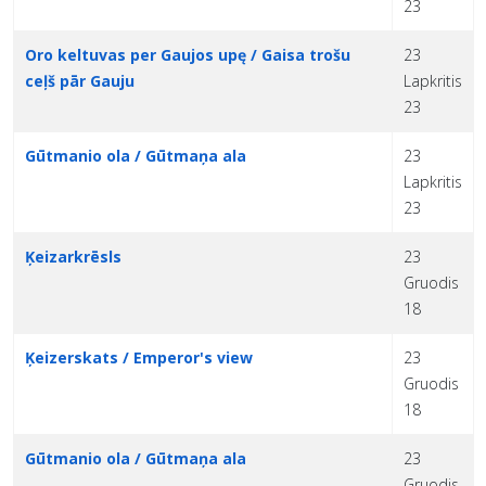
23
Oro keltuvas per Gaujos upę / Gaisa trošu
23
ceļš pār Gauju
Lapkritis
23
Gūtmanio ola / Gūtmaņa ala
23
Lapkritis
23
Ķeizarkrēsls
23
Gruodis
18
Ķeizerskats / Emperor's view
23
Gruodis
18
Gūtmanio ola / Gūtmaņa ala
23
Gruodis