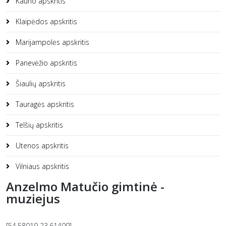
Kauno apskritis
Klaipėdos apskritis
Marijampolės apskritis
Panevėžio apskritis
Šiaulių apskritis
Tauragės apskritis
Telšių apskritis
Utenos apskritis
Vilniaus apskritis
Anzelmo Matučio gimtinė -
muziejus
[54.58019 23.61409]