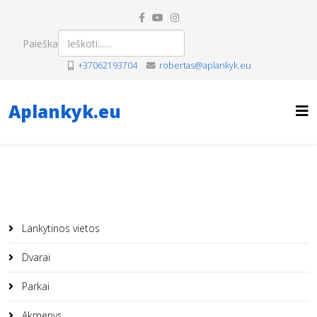
Paieška
+37062193704
robertas@aplankyk.eu
Aplankyk.eu
Lankytinos vietos
Dvarai
Parkai
Akmenys