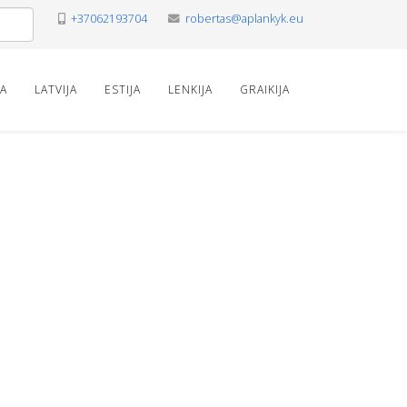
+37062193704
robertas@aplankyk.eu
VA
LATVIJA
ESTIJA
LENKIJA
GRAIKIJA