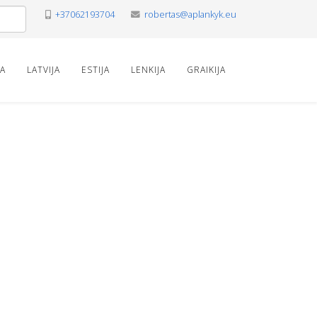
+37062193704
robertas@aplankyk.eu
VA
LATVIJA
ESTIJA
LENKIJA
GRAIKIJA