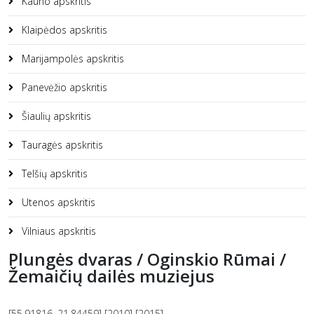
Kauno apskritis
Klaipėdos apskritis
Marijampolės apskritis
Panevėžio apskritis
Šiaulių apskritis
Tauragės apskritis
Telšių apskritis
Utenos apskritis
Vilniaus apskritis
Plungės dvaras / Oginskio Rūmai /
Žemaičių dailės muziejus
[55.91816, 21.84459] [2010] [2015]