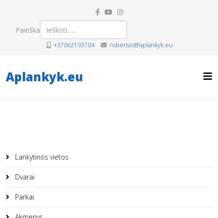
Paieška
+37062193704
robertas@aplankyk.eu
Aplankyk.eu
Lankytinos vietos
Dvarai
Parkai
Akmenys