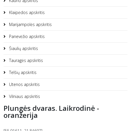
Kauno apskritis
Klaipėdos apskritis
Marijampolės apskritis
Panevėžio apskritis
Šiaulių apskritis
Tauragės apskritis
Telšių apskritis
Utenos apskritis
Vilniaus apskritis
Plungės dvaras. Laikrodinė -
oranžerija
[55.91611, 21.84697]