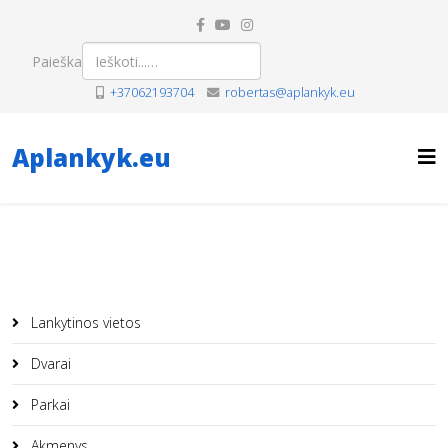
Paieška
+37062193704
robertas@aplankyk.eu
Aplankyk.eu
Lankytinos vietos
Dvarai
Parkai
Akmenys