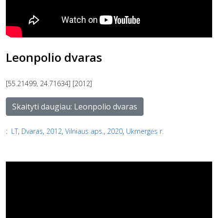
Leonpolio dvaras
[55.21499, 24.71634] [2012]
Skaityti daugiau: Leonpolio dvaras
:
LT
,
Dvaras
,
2012
,
Vilniaus aps.
,
2020
,
Ukmergės r.