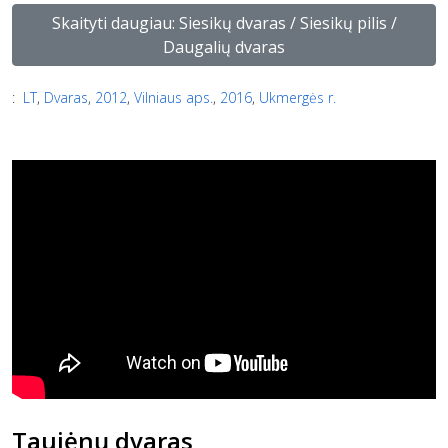
Skaityti daugiau: Siesikų dvaras / Siesikų pilis /
Daugalių dvaras
:
LT
,
Dvaras
,
2012
,
Vilniaus aps.
,
2016
,
Ukmergės r.
Taujėnų dvaras