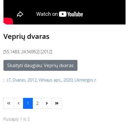
Veprių dvaras
[55.1483, 24.56952] [2012]
Skaityti daugiau: Veprių dvaras
:
LT
,
Dvaras
,
2012
,
Vilniaus aps.
,
2020
,
Ukmergės r.
1
2
Puslapis 1 iš 2