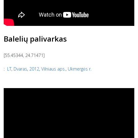
Balelių palivarkas
[55.45344, 24.71471]
:
LT
,
Dvaras
,
2012
,
Vilniaus aps.
,
Ukmergės r.