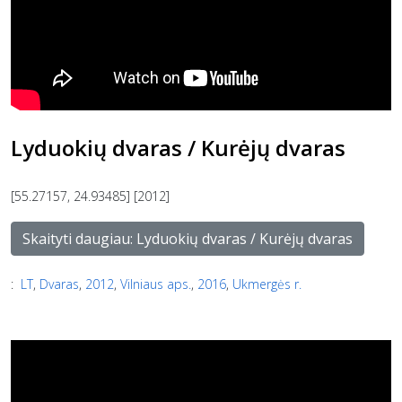
Lyduokių dvaras / Kurėjų dvaras
[55.27157, 24.93485] [2012]
Skaityti daugiau: Lyduokių dvaras / Kurėjų dvaras
:
LT
,
Dvaras
,
2012
,
Vilniaus aps.
,
2016
,
Ukmergės r.