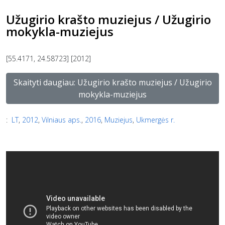
Užugirio krašto muziejus / Užugirio
mokykla-muziejus
[55.4171, 24.58723] [2012]
Skaityti daugiau: Užugirio krašto muziejus / Užugirio
mokykla-muziejus
:
LT
,
2012
,
Vilniaus aps.
,
2016
,
Muziejus
,
Ukmergės r.