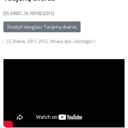
[55.39607, 24.76018] [2011]
Skaityti daugiau: Taujėnų dvaras
:
LT
,
Dvaras
,
2011
,
2012
,
Vilniaus aps.
,
Ukmergės r.