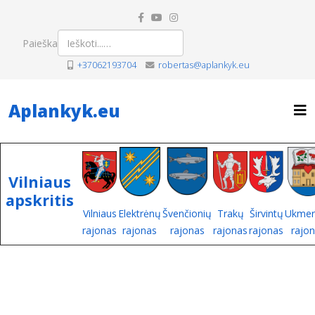
Paieška
+37062193704
robertas@aplankyk.eu
Aplankyk.eu
Vilniaus
apskritis
Vilniaus
Elektrėnų
Švenčionių
Trakų
Širvintų
Ukmer
rajonas
rajonas
rajonas
rajonas
rajonas
rajo