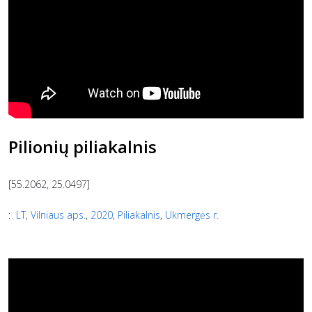
Pilionių piliakalnis
[55.2062, 25.0497]
:
LT
,
Vilniaus aps.
,
2020
,
Piliakalnis
,
Ukmergės r.