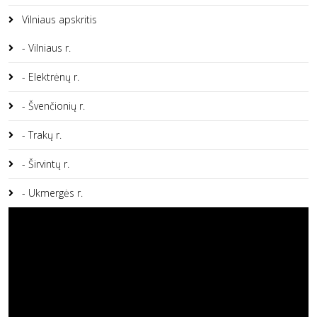
Vilniaus apskritis
- Vilniaus r.
- Elektrėnų r.
- Švenčionių r.
- Trakų r.
- Širvintų r.
- Ukmergės r.