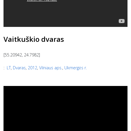
Vaitkuškio dvaras
[55.20942, 24.7982]
:
LT
,
Dvaras
,
2012
,
Vilniaus aps.
,
Ukmergės r.