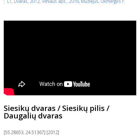
:
LT
,
Dvaras
,
2012
,
Vilniaus aps.
,
2016
,
Muziejus
,
Ukmergės r.
Siesikų dvaras / Siesikų pilis /
Daugalių dvaras
[55.28653, 24.51367] [2012]