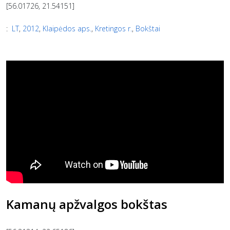
[56.01726, 21.54151]
:
LT
,
2012
,
Klaipėdos aps.
,
Kretingos r.
,
Bokštai
Kamanų apžvalgos bokštas