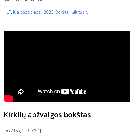
:
LT
,
Klaipėdos aps.
,
2020
,
Bokštai
,
Šilutės r.
Kirkilų apžvalgos bokštas
[56.2485, 24.69091]