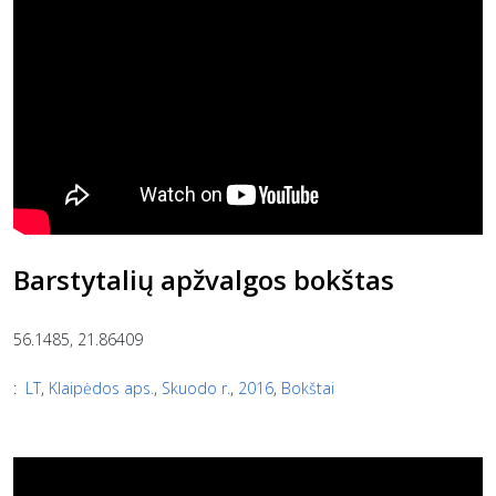
Barstytalių apžvalgos bokštas
56.1485, 21.86409
:
LT
,
Klaipėdos aps.
,
Skuodo r.
,
2016
,
Bokštai