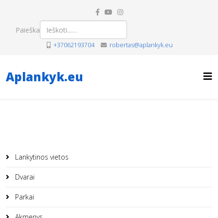
Paieška
+37062193704
robertas@aplankyk.eu
Aplankyk.eu
Lankytinos vietos
Dvarai
Parkai
Akmenys