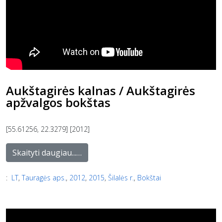
Aukštagirės kalnas / Aukštagirės
apžvalgos bokštas
[55.61256, 22.3279] [2012]
Skaityti daugiau...…
:
LT
,
Tauragės aps.
,
2012
,
2015
,
Šilalės r.
,
Bokštai