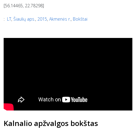
[56.14465, 22.78298]
:
LT
,
Šiaulių aps.
,
2015
,
Akmenės r.
,
Bokštai
Kalnalio apžvalgos bokštas