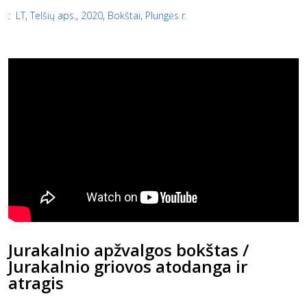
:
LT
,
Telšių aps.
,
2020
,
Bokštai
,
Plungės r.
Jurakalnio apžvalgos bokštas /
Jurakalnio griovos atodanga ir
atragis