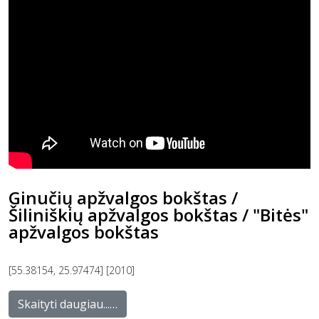
Ginučių apžvalgos bokštas /
Šiliniškių apžvalgos bokštas / "Bitės"
apžvalgos bokštas
[55.38154, 25.97474] [2010]
Skaityti daugiau...…