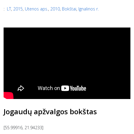
:
LT
,
2015
,
Utenos aps.
,
2010
,
Bokštai
,
Ignalinos r.
Jogaudų apžvalgos bokštas
[55.99916, 21.94233]