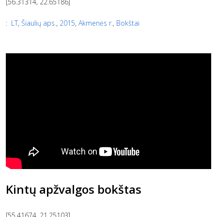
[56.31314, 22.65186]
:
LT
,
Šiaulių aps.
,
2015
,
Akmenės r.
,
Bokštai
Kintų apžvalgos bokštas
[55.41674, 21.25103]