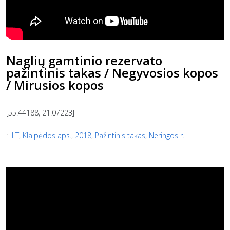
Naglių gamtinio rezervato
pažintinis takas / Negyvosios kopos
/ Mirusios kopos
[55.44188, 21.07223]
:
LT
,
Klaipėdos aps.
,
2018
,
Pažintinis takas
,
Neringos r.