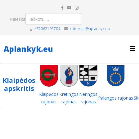
Paieška
+37062193704
robertas@aplankyk.eu
Aplankyk.eu
Klaipėdos
apskritis
Klaipėdos
Kretingos
Neringos
Palangos rajonas
Sk
rajonas
rajonas
rajonas