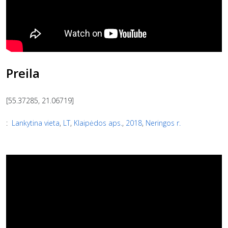
Preila
[55.37285, 21.06719]
:
Lankytina vieta
,
LT
,
Klaipėdos aps.
,
2018
,
Neringos r.