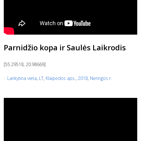
Parnidžio kopa ir Saulės Laikrodis
[55.29518, 20.98669]
:
Lankytina vieta
,
LT
,
Klaipėdos aps.
,
2018
,
Neringos r.