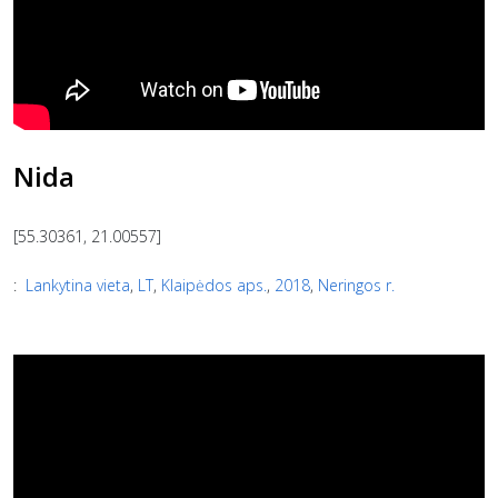
Nida
[55.30361, 21.00557]
:
Lankytina vieta
,
LT
,
Klaipėdos aps.
,
2018
,
Neringos r.