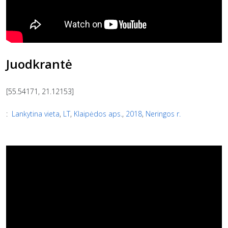
Juodkrantė
[55.54171, 21.12153]
:
Lankytina vieta
,
LT
,
Klaipėdos aps.
,
2018
,
Neringos r.