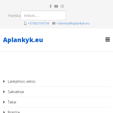
Paieška
+37062193704
robertas@aplankyk.eu
Aplankyk.eu
Lankytinos vietos
Sakraliniai
Takai
Bokštai