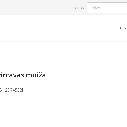
Paieška
LIETU
vircavas muiža
81 23.74558]