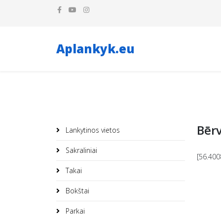
Aplankyk.eu
Bēr
Lankytinos vietos
Sakraliniai
[56.400
Takai
Bokštai
Parkai