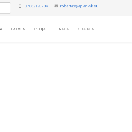
+37062193704
robertas@aplankyk.eu
VA
LATVIJA
ESTIJA
LENKIJA
GRAIKIJA