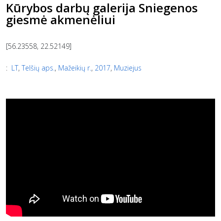
Kūrybos darbų galerija Sniegenos
giesmė akmenėliui
[56.23558, 22.52149]
:
LT
,
Telšių aps.
,
Mažeikių r.
,
2017
,
Muziejus