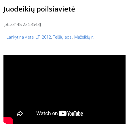
Juodeikių poilsiavietė
[56.23148 22.53543]
:
Lankytina vieta
,
LT
,
2012
,
Telšių aps.
,
Mažeikių r.