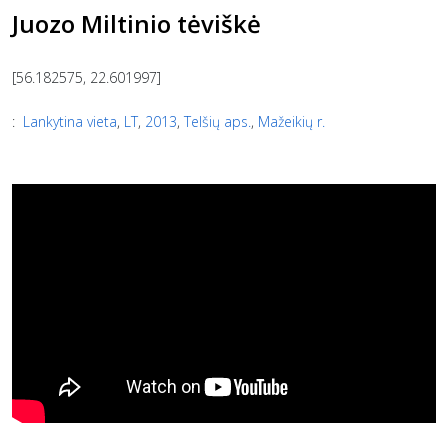
Juozo Miltinio tėviškė
[56.182575, 22.601997]
:
Lankytina vieta
,
LT
,
2013
,
Telšių aps.
,
Mažeikių r.