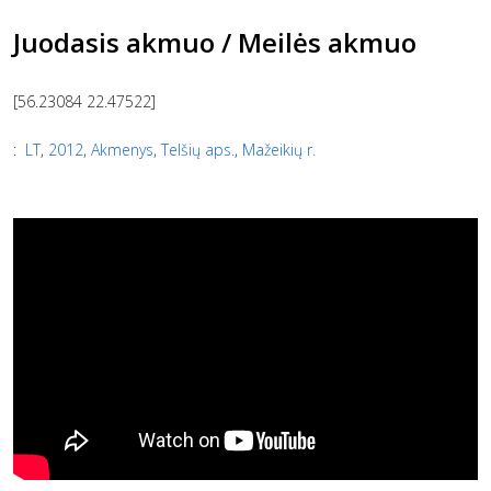
Juodasis akmuo / Meilės akmuo
[56.23084 22.47522]
:
LT
,
2012
,
Akmenys
,
Telšių aps.
,
Mažeikių r.