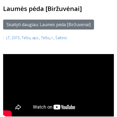
Laumės pėda [Biržuvėnai]
Skaityti daugiau: Laumės pėda [Biržuvėnai]
:
LT
,
2015
,
Telšių aps.
,
Telšių r.
,
Šaltinis