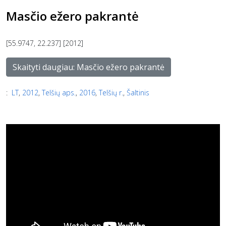
Masčio ežero pakrantė
[55.9747, 22.237] [2012]
Skaityti daugiau: Masčio ežero pakrantė
:
LT
,
2012
,
Telšių aps.
,
2016
,
Telšių r.
,
Šaltinis