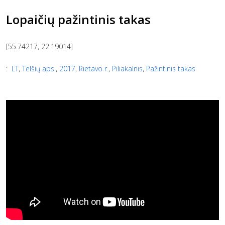
Lopaičių pažintinis takas
[55.74217, 22.19014]
:
LT
,
Telšių aps.
,
2017
,
Rietavo r.
,
Piliakalnis
,
Pažintinis takas