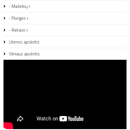
- Mažeikių r.
- Plungės r.
- Rietavo r.
Utenos apskritis
Vilniaus apskritis