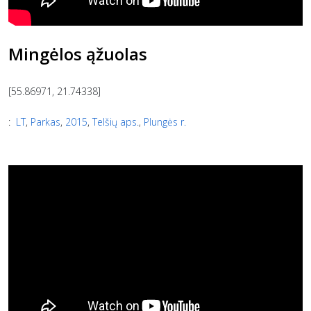
Mingėlos ąžuolas
[55.86971, 21.74338]
:
LT
,
Parkas
,
2015
,
Telšių aps.
,
Plungės r.