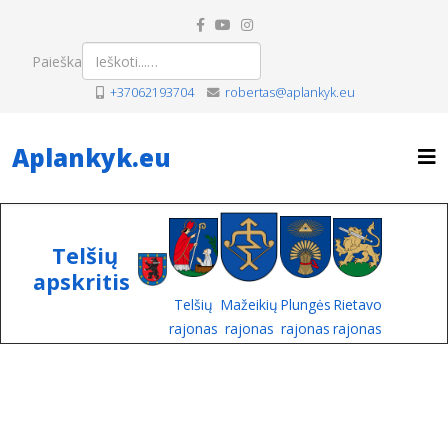
Paieška
+37062193704
robertas@aplankyk.eu
Aplankyk.eu
Telšių
apskritis
Telšių
Mažeikių
Plungės
Rietavo
rajonas
rajonas
rajonas
rajonas