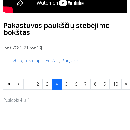
Pakastuvos paukščių stebėjimo
bokštas
[56.07081, 21.85649]
:
LT
,
2015
,
Telšių aps.
,
Bokštai
,
Plungės r.
1
2
3
4
5
6
7
8
9
10
Puslapis 4 iš 11