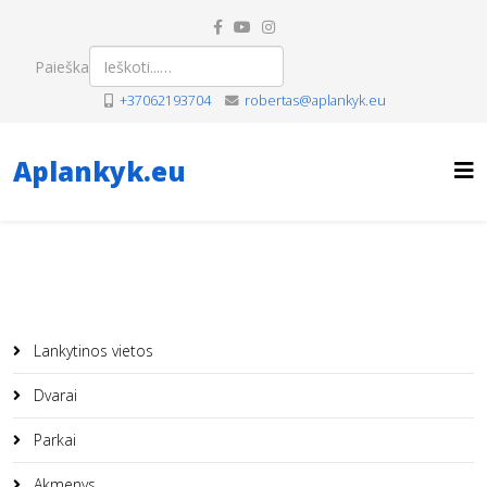
Paieška
+37062193704
robertas@aplankyk.eu
Aplankyk.eu
Lankytinos vietos
Dvarai
Parkai
Akmenys