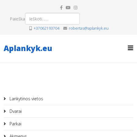
Paieška
+37062193704
robertas@aplankyk.eu
Aplankyk.eu
Lankytinos vietos
Dvarai
Parkai
Akmenys