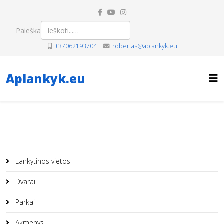
Paieška
+37062193704
robertas@aplankyk.eu
Aplankyk.eu
Lankytinos vietos
Dvarai
Parkai
Akmenys