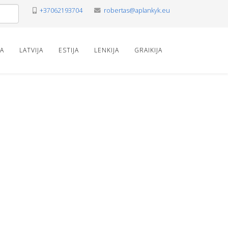
+37062193704
robertas@aplankyk.eu
VA
LATVIJA
ESTIJA
LENKIJA
GRAIKIJA