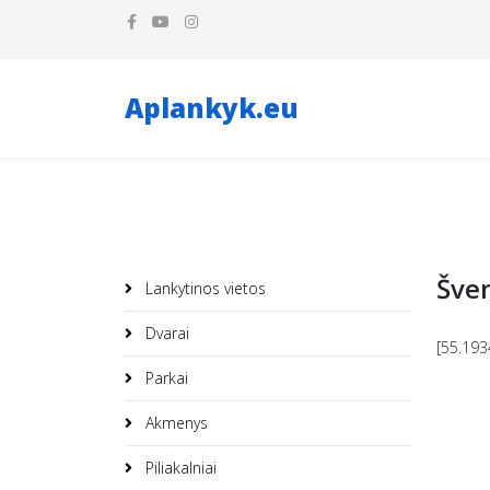
Aplankyk.eu
Šve
Lankytinos vietos
Dvarai
[55.193
Parkai
Akmenys
Piliakalniai