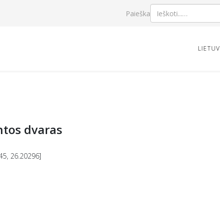
Paieška
LIETU
ntos dvaras
45, 26.20296]