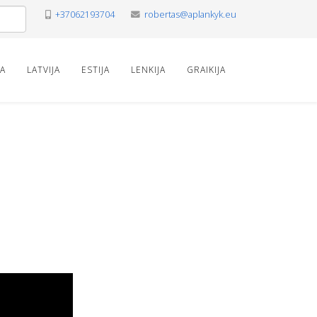
+37062193704
robertas@aplankyk.eu
VA
LATVIJA
ESTIJA
LENKIJA
GRAIKIJA