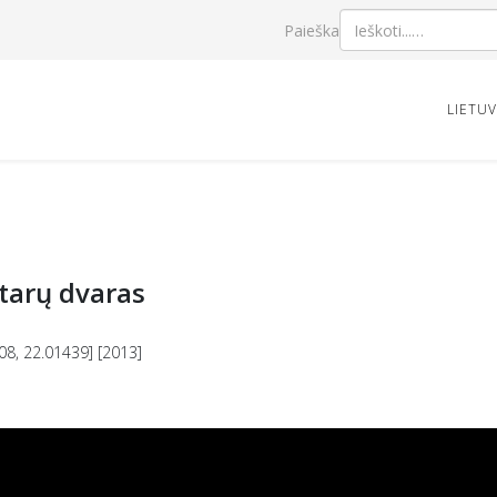
Paieška
LIETU
tarų dvaras
08, 22.01439] [2013]