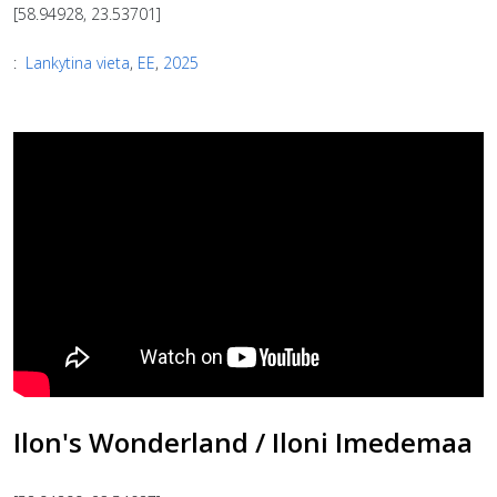
[58.94928, 23.53701]
:
Lankytina vieta
,
EE
,
2025
Ilon's Wonderland / Iloni Imedemaa