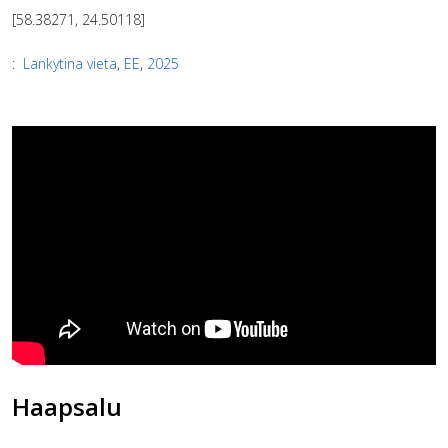
[58.38271, 24.50118]
:
Lankytina vieta
,
EE
,
2025
Haapsalu