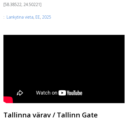
[58.38522, 24.50221]
:
Lankytina vieta
,
EE
,
2025
Tallinna värav / Tallinn Gate