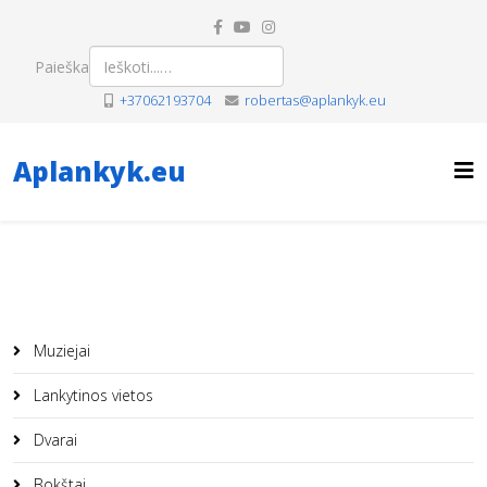
Paieška
+37062193704
robertas@aplankyk.eu
Aplankyk.eu
Muziejai
Lankytinos vietos
Dvarai
Bokštai