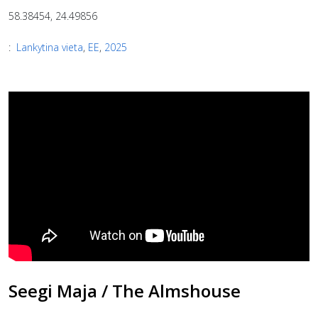
58.38454, 24.49856
:
Lankytina vieta
,
EE
,
2025
Seegi Maja / The Almshouse