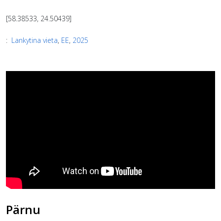
[58.38533, 24.50439]
:
Lankytina vieta
,
EE
,
2025
Pärnu