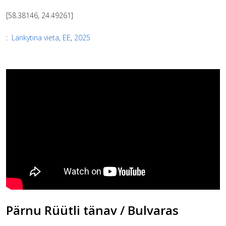
[58.38146, 24.49261]
:
Lankytina vieta
,
EE
,
2025
Pärnu Rüütli tänav / Bulvaras