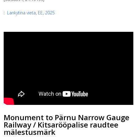
:
Lankytina vieta
,
EE
,
2025
Monument to Pärnu Narrow Gauge
Railway / Kitsarööpalise raudtee
mälestusmärk