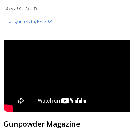
[58.95055, 23.53951]
:
Lankytina vieta
,
EE
,
2025
Gunpowder Magazine