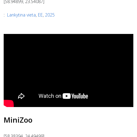
[58.94899, 23.54087]
:
Lankytina vieta
,
EE
,
2025
MiniZoo
[58.38394, 24.49499]