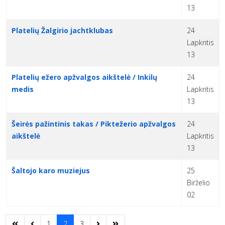
13
Platelių Žalgirio jachtklubas
24
Lapkritis
13
Platelių ežero apžvalgos aikštelė / Inkilų
24
medis
Lapkritis
13
Šeirės pažintinis takas / Piktežerio apžvalgos
24
aikštelė
Lapkritis
13
Šaltojo karo muziejus
25
Birželio
02
1
2
3