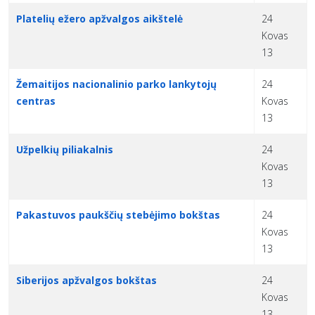
Platelių ežero apžvalgos aikštelė
24
Kovas
13
Žemaitijos nacionalinio parko lankytojų
24
centras
Kovas
13
Užpelkių piliakalnis
24
Kovas
13
Pakastuvos paukščių stebėjimo bokštas
24
Kovas
13
Siberijos apžvalgos bokštas
24
Kovas
13