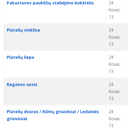
Pakastuvos paukščių stebėjimo bokštelis
24
Kovas
13
Platelių vinkšna
24
Kovas
13
Platelių liepa
24
Kovas
13
Raganos uosis
24
Kovas
13
Platelių dvaras / Rūmų griuvėsiai / Ledainės
24
griuvėsiai
Kovas
13