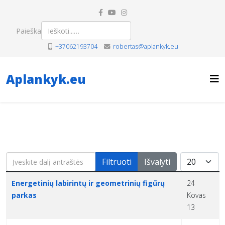
Paieška
+37062193704
robertas@aplankyk.eu
Aplankyk.eu
Įveskite dalį antraštės
Rodyti po
Filtruoti
Išvalyti
Pavadinimas
Sukūrimo data
Energetinių labirintų ir geometrinių figūrų
24
parkas
Kovas
13