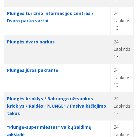
Plungės turizmo informacijos centras /
24
Dvaro parko vartai
Lapkritis
13
Plungės dvaro parkas
24
Lapkritis
13
Plungės jūros pakrantė
24
Lapkritis
13
Plungės krioklys / Babrungo užtvankos
24
krioklys / Raidės "PLUNGĖ" / Pasivaikščiojimo
Lapkritis
takas
13
"Plungė-super miestas" vaikų žaidimų
24
aikštelė
Lapkritis