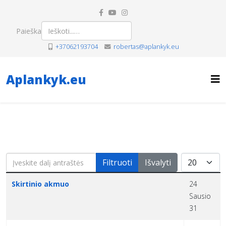
Paieška
+37062193704
robertas@aplankyk.eu
Aplankyk.eu
Įveskite dalį antraštės
Rodyti po
Filtruoti
Išvalyti
Pavadinimas
Sukūrimo data
Skirtinio akmuo
24
Sausio
31