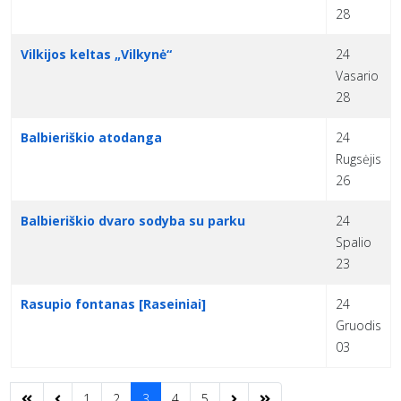
28
Vilkijos keltas „Vilkynė“
24
Vasario
28
Balbieriškio atodanga
24
Rugsėjis
26
Balbieriškio dvaro sodyba su parku
24
Spalio
23
Rasupio fontanas [Raseiniai]
24
Gruodis
03
1
2
3
4
5