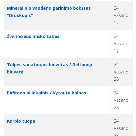
Mineralinio vandens garinimo bokštas
24
"Druskupis"
Vasario
12
Žvėrinčiaus miško takas
24
Vasario
12
Tulpės sanatorijos biuvetas / Geltonoji
24
biuvetė
Vasario
28
Birštono piliakalnis / Vytauto kalnas
24
Vasario
28
Karpio tuopa
24
Vasario
28