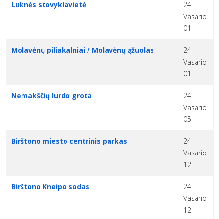
Luknės stovyklavietė
24
Vasario
01
Molavėnų piliakalniai / Molavėnų ąžuolas
24
Vasario
01
Nemakščių lurdo grota
24
Vasario
05
Birštono miesto centrinis parkas
24
Vasario
12
Birštono Kneipo sodas
24
Vasario
12